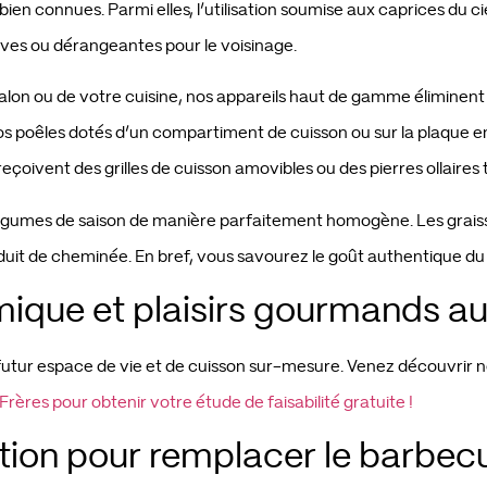
ien connues. Parmi elles, l’utilisation soumise aux caprices du 
ves ou dérangeantes pour le voisinage.
 salon ou de votre cuisine, nos appareils haut de gamme éliminent
os poêles dotés d’un compartiment de cuisson ou sur la plaque e
eçoivent des grilles de cuisson amovibles ou des pierres ollaires
légumes de saison de manière parfaitement homogène. Les graiss
 de cheminée. En bref, vous savourez le goût authentique du feu
rmique et plaisirs gourmands a
re futur espace de vie et de cuisson sur-mesure. Venez découvrir
ères pour obtenir votre étude de faisabilité gratuite !
ion pour remplacer le barbecu