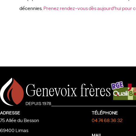
décennies.
Prenez rendez-vous dès aujourd’hui pour co
Genevoix frères
DEPUIS 1978
ADRESSE
TÉLÉPHONE
75 Allée du Besson
04 74 68 36 32
69400 Limas
MAIL