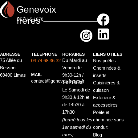
Genevoix
frères
DEPUIS 1978
ADRESSE
TÉLÉPHONE
HORAIRES
LIENS UTILES
75 Allée du
Du Mardi au
04 74 68 36 32
Nos poêles
Besson
Vendredi :
Cheminées &
MAIL
69400 Limas
9h30-12h /
inserts
contact@genevoixfreres.fr
14h-18h30
Cuisinières &
Le Samedi de
cuisson
9h30 à 12h et
Extérieur &
de 14h30 à
accessoires
17h30
Poêle et
(fermé tous les
cheminée sans
1er samedi du
conduit
mois)
Blog