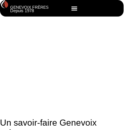
GENEVOIX FRÈRES
Depuis 1978
Cuisinières à bois et pianos de
cuisson
à Villefranche-sur-Saône
Un savoir-faire Genevoix