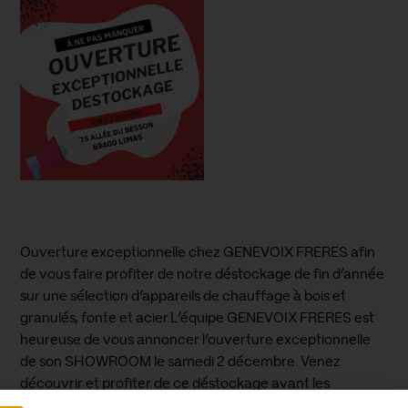
Ouverture exceptionnelle chez GENEVOIX FRERES afin
de vous faire profiter de notre déstockage de fin d’année
sur une sélection d’appareils de chauffage à bois et
granulés, fonte et acier.L’équipe GENEVOIX FRERES est
heureuse de vous annoncer l’ouverture exceptionnelle
de son SHOWROOM le samedi 2 décembre. Venez
découvrir et profiter de ce déstockage avant les
Fêtes.Au plaisir de vous recevoir !L’équipe GENEVOIX