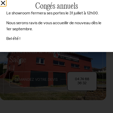
Congés annuels
FRERES75 allée du Besson, 69400 Limas
Le showroom fermera ses portes le 31 juillet à 12h00.
Nous serons ravis de vous accueillir de nouveau dès le
1er septembre.
Prenez rendez-vous dans notre
Bel été !
showroom à Villefranche-sur-
Saône
DEMANDEZ VOTRE DEVIS
04 74 68
36 32