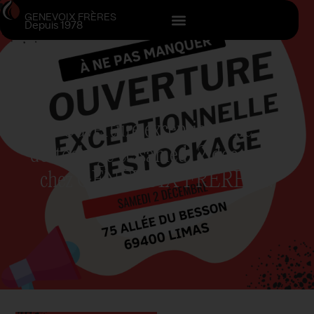
GENEVOIX FRÈRES
Depuis 1978
Ouverture exceptionnelle
déstockage ce samedi 2 décembre
chez GENEVOIX FRERES !!!