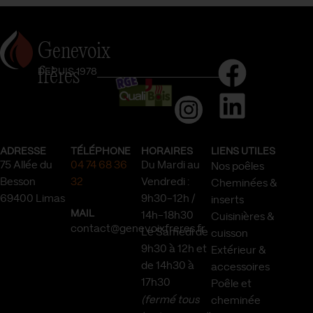
Genevoix
frères
DEPUIS 1978
ADRESSE
TÉLÉPHONE
HORAIRES
LIENS UTILES
75 Allée du
04 74 68 36
Du Mardi au
Nos poêles
Besson
32
Vendredi :
Cheminées &
69400 Limas
9h30-12h /
inserts
MAIL
14h-18h30
Cuisinières &
contact@genevoixfreres.fr
Le Samedi de
cuisson
9h30 à 12h et
Extérieur &
de 14h30 à
accessoires
17h30
Poêle et
(fermé tous
cheminée